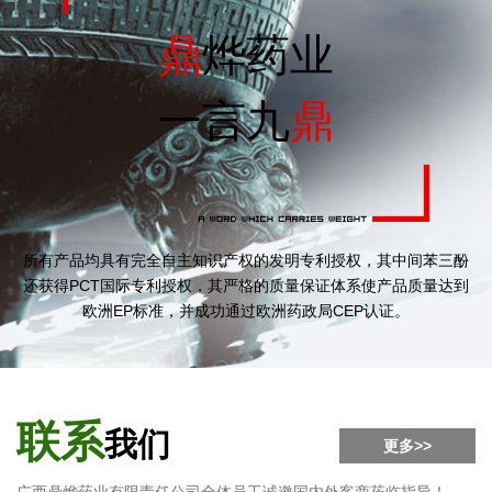
鼎
烨药业
一言九
鼎
所有产品均具有完全自主知识产权的发明专利授权，其中间苯三酚
还获得PCT国际专利授权，其严格的质量保证体系使产品质量达到
欧洲EP标准，并成功通过欧洲药政局CEP认证。
联系
我们
更多>>
广西鼎烨药业有限责任公司全体员工诚邀国内外客商莅临指导！