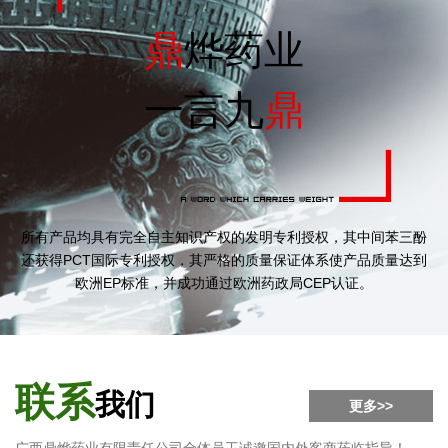
鼎
烨药业
一言九
鼎
所有产品均具有完全自主知识产权的发明专利授权，其中间苯三酚
还获得PCT国际专利授权，其严格的质量保证体系使产品质量达到
欧洲EP标准，并成功通过欧洲药政局CEP认证。
联系
我们
更多>>
广西鼎烨药业有限责任公司全体员工诚邀国内外客商莅临指导！